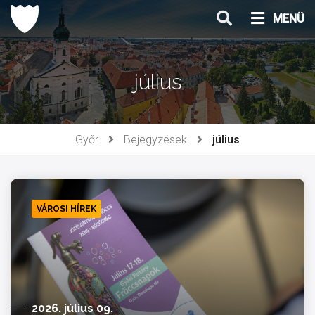
Ugrás
MENÜ
a
tartalomhoz
július
Győr
Bejegyzések
július
VÁROSI HÍREK
2026. július 09.