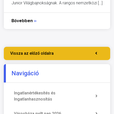
Junior Világbajnokságnak. A rangos nemzetközi […]
Bővebben
»
Vissza az előző oldalra
Navigáció
Ingatlanértékesítés és
Ingatlanhasznosítás
Városháza nyílt nap 2026