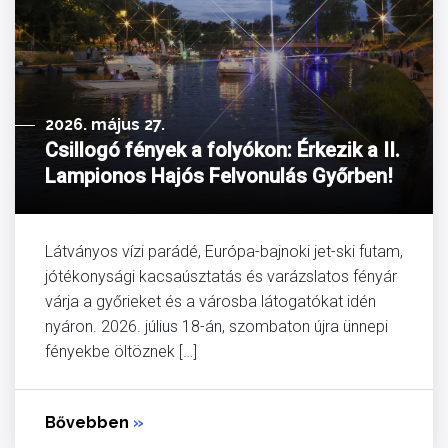
2026. május 27.
Csillogó fények a folyókon: Érkezik a II.
Lampionos Hajós Felvonulás Győrben!
Látványos vízi parádé, Európa-bajnoki jet-ski futam,
jótékonysági kacsaúsztatás és varázslatos fényár
várja a győrieket és a városba látogatókat idén
nyáron. 2026. július 18-án, szombaton újra ünnepi
fényekbe öltöznek […]
Bővebben
»