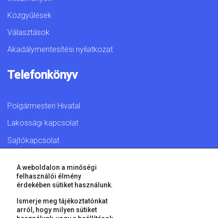
Közgyűlések
Választások
Akadálymentesítési nyilatkozat
Telefonkönyv
Polgármesteri Hivatal
Lakossági kapcsolat
Sajtókapcsolat
A weboldalon a minőségi
felhasználói élmény
érdekében sütiket használunk.
© 2026 Győr Megyei Jogú Város • Minden jog fenntartva!
Ismerje meg tájékoztatónkat
arról, hogy milyen sütiket