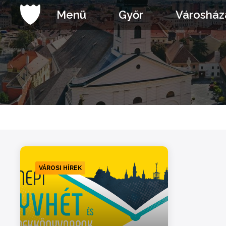
Ugrás
Menü
Győr
Városház
a
tartalomhoz
VÁROSI HÍREK