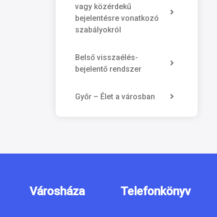
vagy közérdekű
bejelentésre vonatkozó
szabályokról
Belső visszaélés-
bejelentő rendszer
Győr – Élet a városban
Városháza
Telefonkönyv