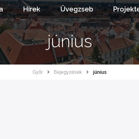
a
Hírek
Üvegzseb
Projekt
június
Győr
Bejegyzések
június