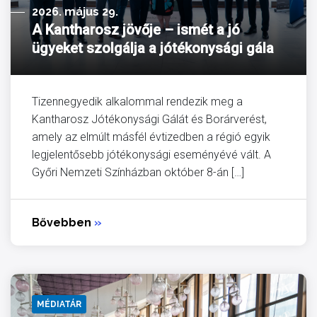
2026. május 29.
A Kantharosz jövője – ismét a jó
ügyeket szolgálja a jótékonysági gála
Tizennegyedik alkalommal rendezik meg a
Kantharosz Jótékonysági Gálát és Borárverést,
amely az elmúlt másfél évtizedben a régió egyik
legjelentősebb jótékonysági eseményévé vált. A
Győri Nemzeti Színházban október 8-án […]
Bővebben
»
MÉDIATÁR