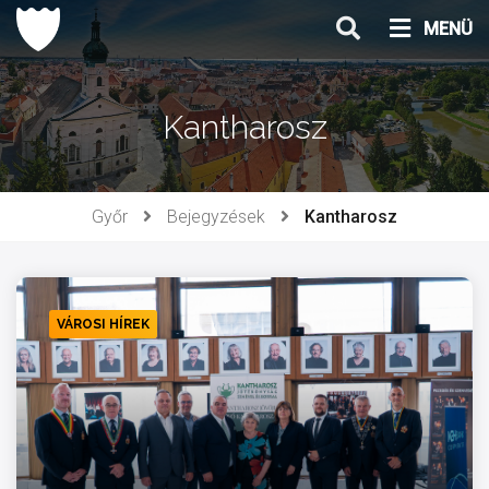
Ugrás
MENÜ
a
tartalomhoz
Kantharosz
Győr
Bejegyzések
Kantharosz
VÁROSI HÍREK