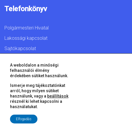
Telefonkönyv
Polgármesteri Hivatal
Lakossági kapcsolat
Sajtókapcsolat
A weboldalon a minőségi
felhasználói élmény
érdekében sütiket használunk.
© 2026 Győr Megyei Jogú Város • Minden jog fenntartva!
Ismerje meg tájékoztatónkat
arról, hogy milyen sütiket
használunk, vagy a
beállítások
résznél ki lehet kapcsolni a
használatukat.
Elfogadás