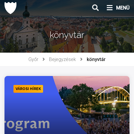
Ugrás
MENÜ
a
tartalomhoz
könyvtár
Győr
Bejegyzések
könyvtár
VÁROSI HÍREK