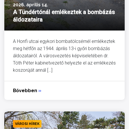
2026. április 14.
A Tündértónál emlékeztek a bombázás
áldozataira
A Honfi utcai egykori bombatölcsérnél emlékeztek
meg hétfőn az 1944. április 13-i győri bombázás
áldozatairól. A városvezetés képviseletében dr.
Tóth Péter kabinetvezető helyezte el az emlékezés
koszorúját annál […]
Bővebben
»
VÁROSI HÍREK