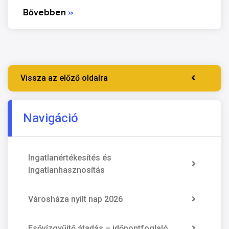
Bővebben
»
Vissza az előző oldalra
Navigáció
Ingatlanértékesítés és
Ingatlanhasznosítás
Városháza nyílt nap 2026
Esővízgyűjtő átadás – időpontfoglaló