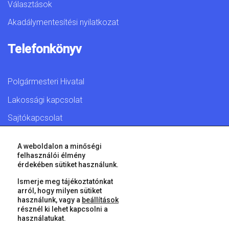
Választások
Akadálymentesítési nyilatkozat
Telefonkönyv
Polgármesteri Hivatal
Lakossági kapcsolat
Sajtókapcsolat
A weboldalon a minőségi
felhasználói élmény
érdekében sütiket használunk.
© 2026 Győr Megyei Jogú Város • Minden jog fenntartva!
Ismerje meg tájékoztatónkat
arról, hogy milyen sütiket
használunk, vagy a
beállítások
résznél ki lehet kapcsolni a
használatukat.