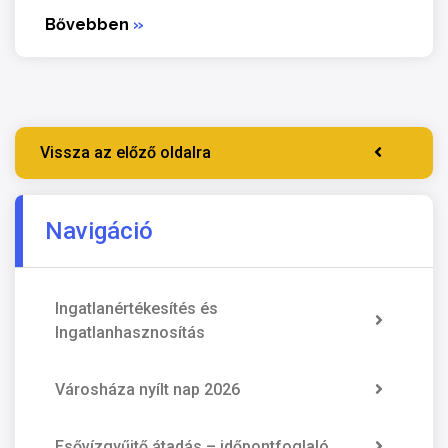
Bővebben
»
Vissza az előző oldalra
Navigáció
Ingatlanértékesítés és
Ingatlanhasznosítás
Városháza nyílt nap 2026
Esővízgyűjtő átadás – időpontfoglaló