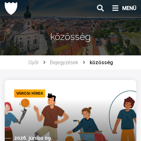
Ugrás
MENÜ
a
tartalomhoz
közösség
Győr
Bejegyzések
közösség
VÁROSI HÍREK
2026. június 09.