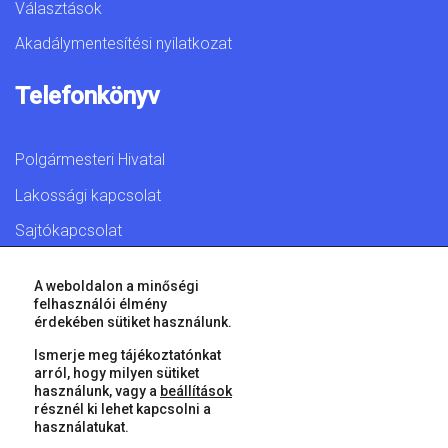
Választások
Akadálymentesítési nyilatkozat
Telefonkönyv
Polgármesteri Hivatal
Lakossági kapcsolat
Sajtókapcsolat
A weboldalon a minőségi
felhasználói élmény
érdekében sütiket használunk.
© 2026 Győr Megyei Jogú Város • Minden jog fenntartva!
Ismerje meg tájékoztatónkat
arról, hogy milyen sütiket
használunk, vagy a
beállítások
résznél ki lehet kapcsolni a
használatukat.