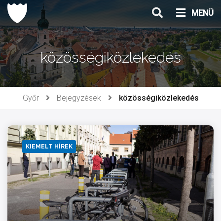
Ugrás
MENÜ
a
tartalomhoz
közösségiközlekedés
Győr
Bejegyzések
közösségiközlekedés
KIEMELT HÍREK