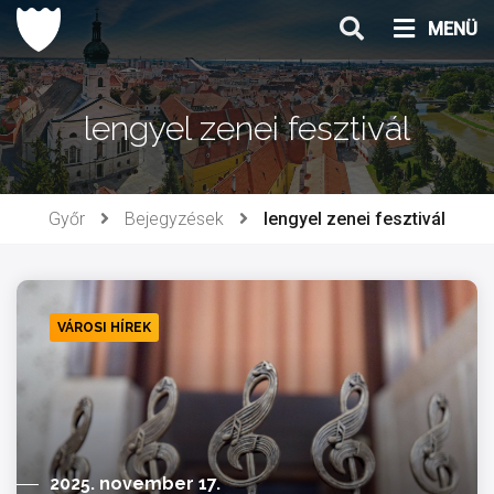
Ugrás
MENÜ
a
tartalomhoz
lengyel zenei fesztivál
Győr
Bejegyzések
lengyel zenei fesztivál
VÁROSI HÍREK
2025. november 17.