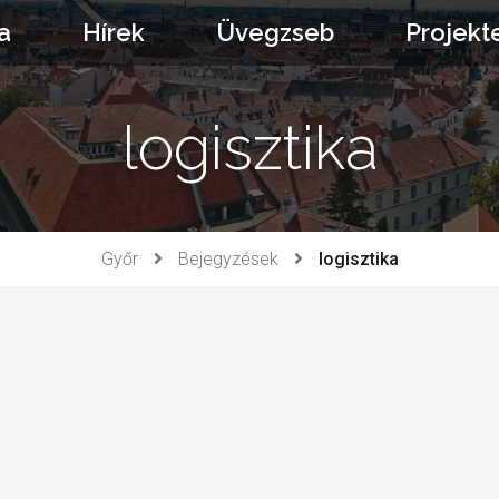
a
Hírek
Üvegzseb
Projekt
logisztika
Győr
Bejegyzések
logisztika