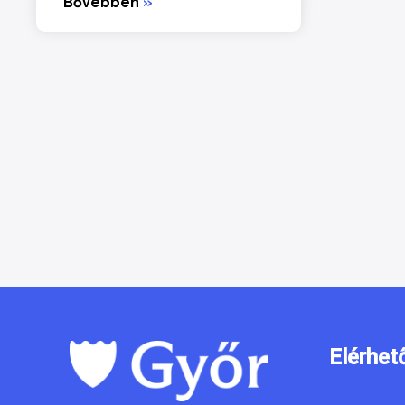
Bővebben
»
Elérhet