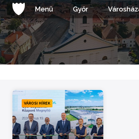
Ugrás
Menü
Győr
Városház
a
tartalomhoz
VÁROSI HÍREK