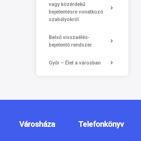
vagy közérdekű
bejelentésre vonatkozó
szabályokról
Belső visszaélés-
bejelentő rendszer
Győr – Élet a városban
Városháza
Telefonkönyv