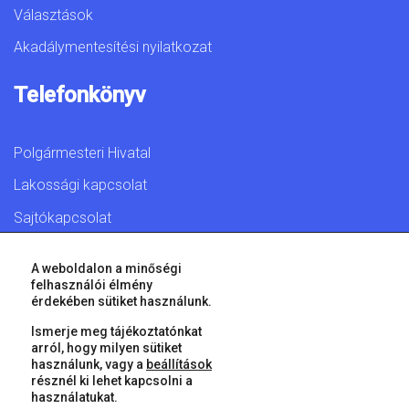
Választások
Akadálymentesítési nyilatkozat
Telefonkönyv
Polgármesteri Hivatal
Lakossági kapcsolat
Sajtókapcsolat
A weboldalon a minőségi
felhasználói élmény
érdekében sütiket használunk.
© 2026 Győr Megyei Jogú Város • Minden jog fenntartva!
Ismerje meg tájékoztatónkat
arról, hogy milyen sütiket
használunk, vagy a
beállítások
résznél ki lehet kapcsolni a
használatukat.