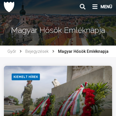
Ugrás
MENÜ
a
tartalomhoz
Magyar Hősök Emléknapja
Győr
Bejegyzések
Magyar Hősök Emléknapja
KIEMELT HÍREK