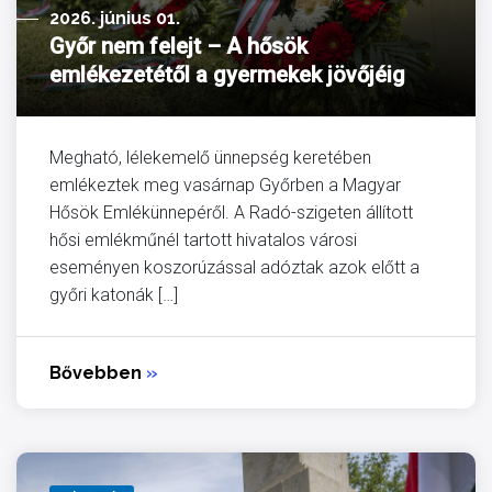
2026. június 01.
Győr nem felejt – A hősök
emlékezetétől a gyermekek jövőjéig
Megható, lélekemelő ünnepség keretében
emlékeztek meg vasárnap Győrben a Magyar
Hősök Emlékünnepéről. A Radó-szigeten állított
hősi emlékműnél tartott hivatalos városi
eseményen koszorúzással adóztak azok előtt a
győri katonák […]
Bővebben
»