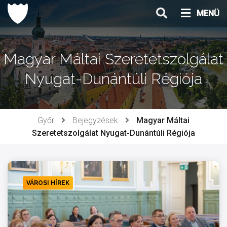
Ugrás
MENÜ
a
tartalomhoz
Magyar Máltai Szeretetszolgálat
Nyugat-Dunántúli Régiója
Győr
Bejegyzések
Magyar Máltai
Szeretetszolgálat Nyugat-Dunántúli Régiója
VÁROSI HÍREK