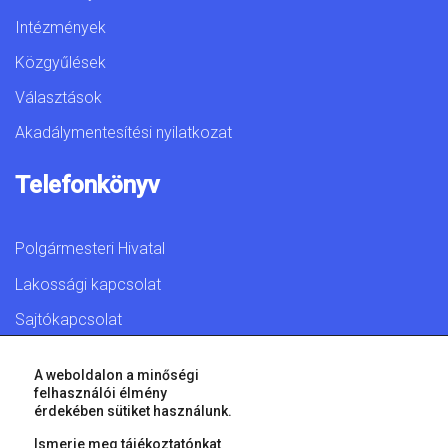
Intézmények
Közgyűlések
Választások
Akadálymentesítési nyilatkozat
Telefonkönyv
Polgármesteri Hivatal
Lakossági kapcsolat
Sajtókapcsolat
A weboldalon a minőségi
felhasználói élmény
érdekében sütiket használunk.
© 2026 Győr Megyei Jogú Város • Minden jog fenntartva!
Ismerje meg tájékoztatónkat