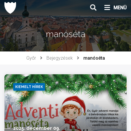
Ugrás
MENÜ
a
tartalomhoz
manóséta
Győr
Bejegyzések
manóséta
KIEMELT HÍREK
2025. december 09.