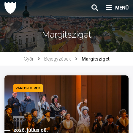
Ugrás
MENÜ
a
tartalomhoz
Margitsziget
Győr
Bejegyzések
Margitsziget
VÁROSI HÍREK
2026. július 08.