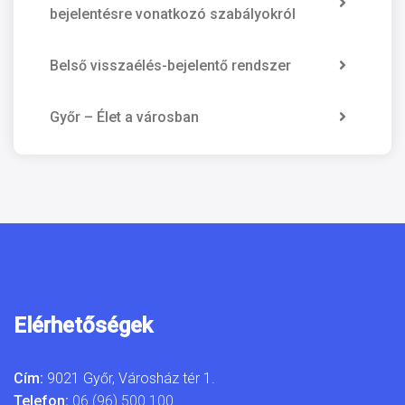
bejelentésre vonatkozó szabályokról
Belső visszaélés-bejelentő rendszer
Győr – Élet a városban
Elérhetőségek
Cím:
9021 Győr, Városház tér 1.
Telefon:
06 (96) 500 100