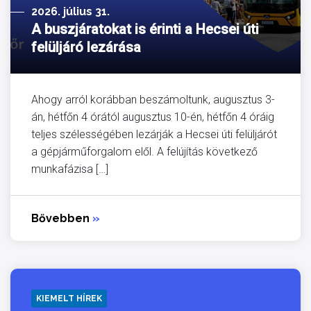
2026. július 31.
A buszjáratokat is érinti a Hecsei úti
felüljáró lezárása
Ahogy arról korábban beszámoltunk, augusztus 3-
án, hétfőn 4 órától augusztus 10-én, hétfőn 4 óráig
teljes szélességében lezárják a Hecsei úti felüljárót
a gépjárműforgalom elől. A felújítás következő
munkafázisa […]
Bővebben
»
KIEMELT HÍREK