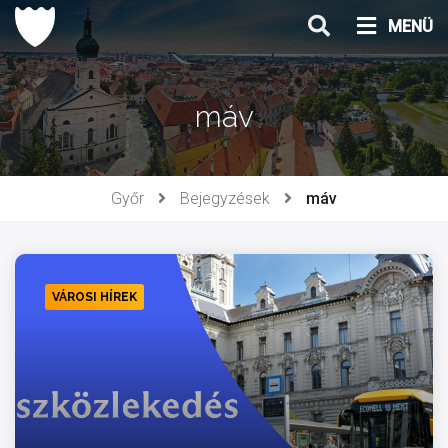
Ugrás
MENÜ
a
tartalomhoz
máv
Győr
Bejegyzések
máv
VÁROSI HÍREK