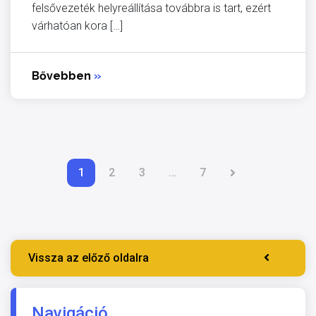
felsővezeték helyreállítása továbbra is tart, ezért
várhatóan kora […]
Bővebben
»
1
2
3
…
7
Vissza az előző oldalra
Navigáció