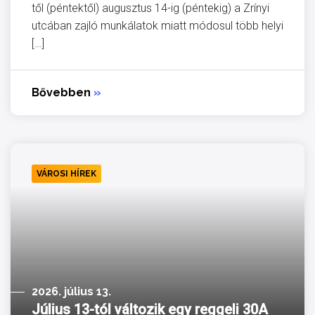
től (péntektől) augusztus 14-ig (péntekig) a Zrínyi
utcában zajló munkálatok miatt módosul több helyi
[…]
Bővebben
»
VÁROSI HÍREK
2026. július 13.
Július 13-tól változik egy reggeli 30A