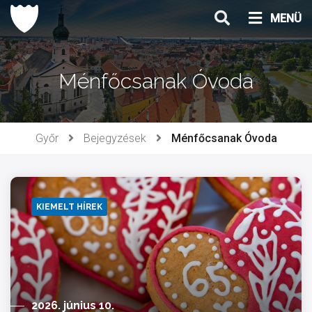
Ugrás
MENÜ
a
tartalomhoz
Ménfőcsanak Óvoda
Győr
Bejegyzések
Ménfőcsanak Óvoda
KIEMELT HÍREK
2026. június 10.