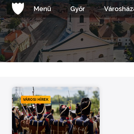
Ugrás
Menü
Győr
Városház
a
tartalomhoz
VÁROSI HÍREK