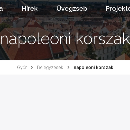
a
Hírek
Üvegzseb
Projekt
napoleoni korsza
Győr
Bejegyzések
napoleoni korszak