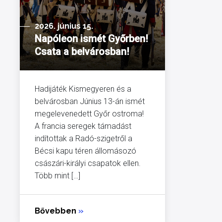
2026. június 15.
Napóleon ismét Győrben!
Csata a belvárosban!
Hadijáték Kismegyeren és a
belvárosban Június 13-án ismét
megelevenedett Győr ostroma!
A francia seregek támadást
indítottak a Radó-szigetről a
Bécsi kapu téren állomásozó
császári-királyi csapatok ellen.
Több mint […]
Bővebben
»