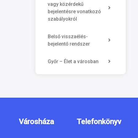
vagy közérdekű
bejelentésre vonatkozó
szabályokról
Belső visszaélés-
bejelentő rendszer
Győr – Élet a városban
Városháza
Telefonkönyv