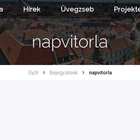
a
Hírek
Üvegzseb
Projekt
napvitorla
Győr
Bejegyzések
napvitorla