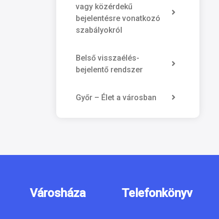
vagy közérdekű
bejelentésre vonatkozó
szabályokról
Belső visszaélés-
bejelentő rendszer
Győr – Élet a városban
Városháza
Telefonkönyv