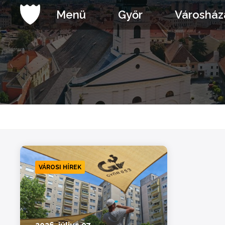
Ugrás
Menü
Győr
Városház
a
tartalomhoz
VÁROSI HÍREK