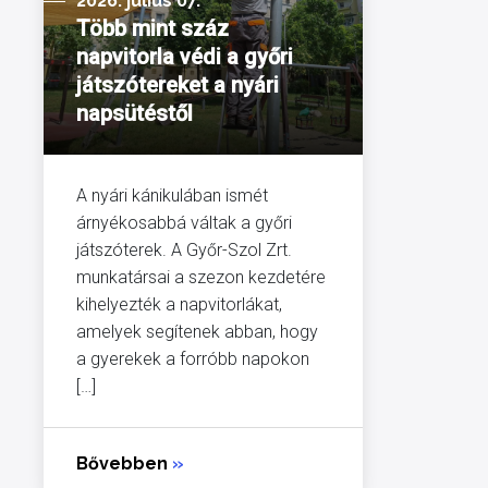
2026. július 07.
Több mint száz
napvitorla védi a győri
játszótereket a nyári
napsütéstől
A nyári kánikulában ismét
árnyékosabbá váltak a győri
játszóterek. A Győr-Szol Zrt.
munkatársai a szezon kezdetére
kihelyezték a napvitorlákat,
amelyek segítenek abban, hogy
a gyerekek a forróbb napokon
[…]
Bővebben
»