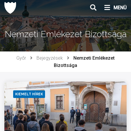
Ugrás
MENÜ
a
tartalomhoz
Nemzeti Emlékezet Bizottsága
Győr
Bejegyzések
Nemzeti Emlékezet
Bizottsága
KIEMELT HÍREK