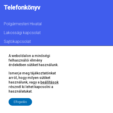
Telefonkönyv
Polgármesteri Hivatal
Lakossági kapcsolat
Sajtókapcsolat
A weboldalon a minőségi
felhasználói élmény
érdekében sütiket használunk.
© 2026 Győr Megyei Jogú Város • Minden jog fenntartva!
Ismerje meg tájékoztatónkat
arról, hogy milyen sütiket
használunk, vagy a
beállítások
résznél ki lehet kapcsolni a
használatukat.
Elfogadás