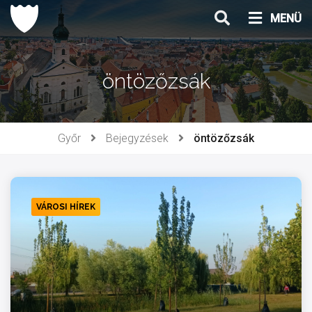
Ugrás
MENÜ
a
tartalomhoz
öntözőzsák
Győr
Bejegyzések
öntözőzsák
VÁROSI HÍREK