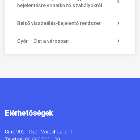
bejelentésre vonatkozó szabályokról
Belső visszaélés-bejelentő rendszer
Győr – Élet a városban
Elérhetőségek
Cím:
9021 Győr, Városház tér 1.
Telefon:
06 (96) 500 100