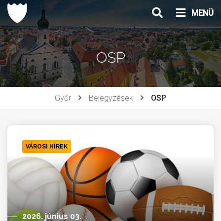
Ugrás
MENÜ
a
tartalomhoz
OSP
Győr
Bejegyzések
OSP
VÁROSI HÍREK
2026. június 03.