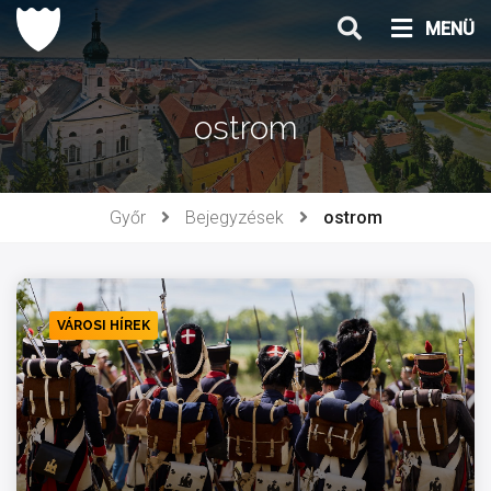
Ugrás
MENÜ
a
tartalomhoz
ostrom
Győr
Bejegyzések
ostrom
VÁROSI HÍREK