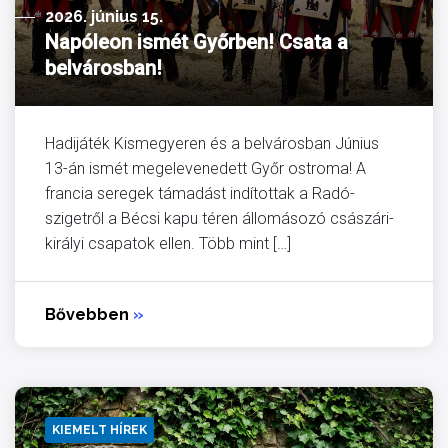
2026. június 15.
Napóleon ismét Győrben! Csata a
belvárosban!
Hadijáték Kismegyeren és a belvárosban Június
13-án ismét megelevenedett Győr ostroma! A
francia seregek támadást indítottak a Radó-
szigetről a Bécsi kapu téren állomásozó császári-
királyi csapatok ellen. Több mint […]
Bővebben
»
KIEMELT HÍREK