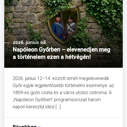
2026. június 08.
Napóleon Győrben – elevenedjen meg
a történelem ezen a hétvégén!
2026. június 12–14. között ismét megelevenedik
Győr egyik legjelentősebb történelmi eseménye: az
1809-es győri csata és a város utolsó ostroma. A
„Napóleon Győrben” programsorozat három
napon keresztül idézi […]
Bővebben
»