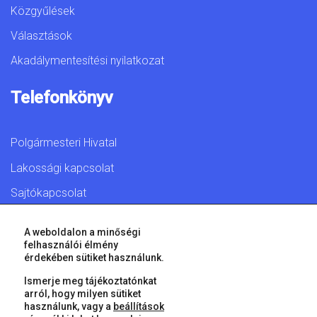
Közgyűlések
Választások
Akadálymentesítési nyilatkozat
Telefonkönyv
Polgármesteri Hivatal
Lakossági kapcsolat
Sajtókapcsolat
A weboldalon a minőségi
felhasználói élmény
érdekében sütiket használunk.
© 2026 Győr Megyei Jogú Város • Minden jog fenntartva!
Ismerje meg tájékoztatónkat
arról, hogy milyen sütiket
használunk, vagy a
beállítások