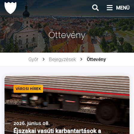
Ugrás
MENÜ
a
tartalomhoz
Öttevény
Győr
Bejegyzések
Öttevény
VÁROSI HÍREK
2026. június 08.
Éjszakai vasúti karbantartások a