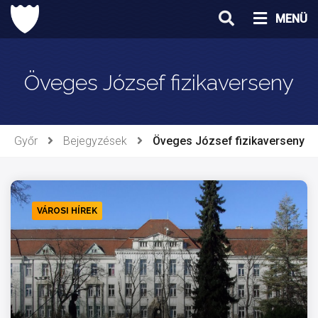
Ugrás
MENÜ
a
tartalomhoz
Öveges József fizikaverseny
Győr
Bejegyzések
Öveges József fizikaverseny
VÁROSI HÍREK