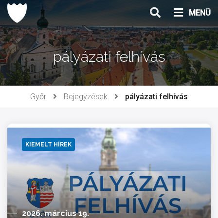
Ugrás
MENÜ
a
tartalomhoz
pályázati felhívás
Győr
Bejegyzések
pályázati felhívás
KIEMELT HÍREK
2026. március 19.