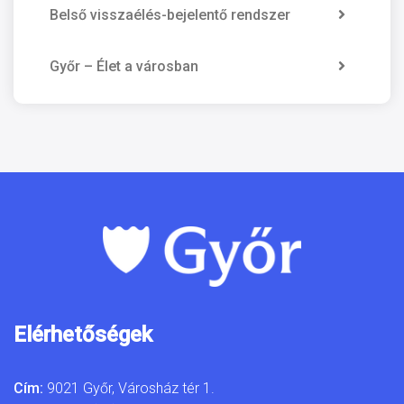
Belső visszaélés-bejelentő rendszer
Győr – Élet a városban
Elérhetőségek
Cím:
9021 Győr, Városház tér 1.