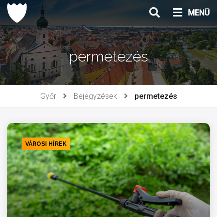
Ugrás
MENÜ
a
tartalomhoz
permetezés
Győr
Bejegyzések
permetezés
VÁROSI HÍREK