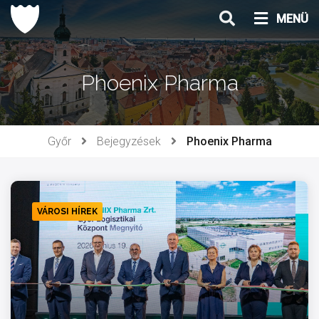
Ugrás
MENÜ
a
tartalomhoz
Phoenix Pharma
Győr
Bejegyzések
Phoenix Pharma
VÁROSI HÍREK