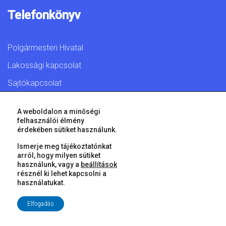
Telefonkönyv
Polgármesteri Hivatal
Lakossági kapcsolat
Sajtókapcsolat
A weboldalon a minőségi
felhasználói élmény
érdekében sütiket használunk.
© 2026 Győr Megyei Jogú Város • Minden jog fenntartva!
Ismerje meg tájékoztatónkat
arról, hogy milyen sütiket
használunk, vagy a
beállítások
résznél ki lehet kapcsolni a
használatukat.
Elfogadás