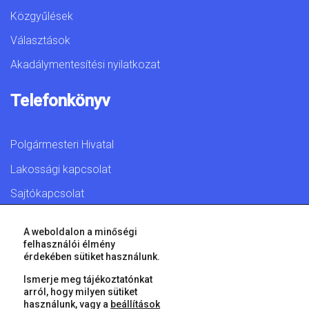
Közgyűlések
Választások
Akadálymentesítési nyilatkozat
Telefonkönyv
Polgármesteri Hivatal
Lakossági kapcsolat
Sajtókapcsolat
A weboldalon a minőségi
felhasználói élmény
érdekében sütiket használunk.
© 2026 Győr Megyei Jogú Város • Minden jog fenntartva!
Ismerje meg tájékoztatónkat
arról, hogy milyen sütiket
használunk, vagy a
beállítások