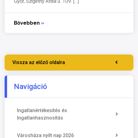
Győr, Szigethy Attila u. 109. […]
Bővebben
»
Vissza az előző oldalra
Navigáció
Ingatlanértékesítés és
Ingatlanhasznosítás
Városháza nyílt nap 2026