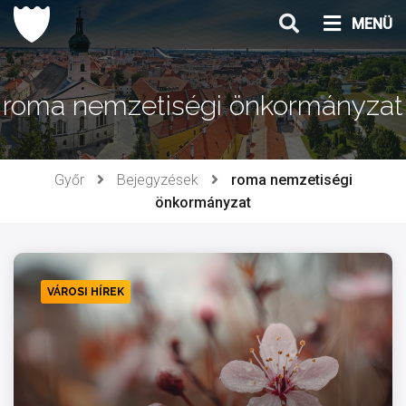
Ugrás
MENÜ
a
tartalomhoz
roma nemzetiségi önkormányzat
Győr
Bejegyzések
roma nemzetiségi
önkormányzat
VÁROSI HÍREK