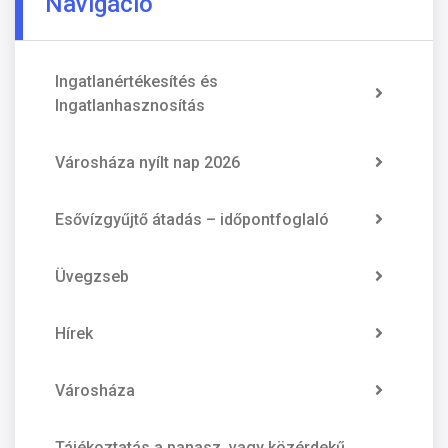
Navigáció
Ingatlanértékesítés és
Ingatlanhasznosítás
Városháza nyílt nap 2026
Esővízgyűjtő átadás – időpontfoglaló
Üvegzseb
Hírek
Városháza
Tájékoztatás a panasz, vagy közérdekű