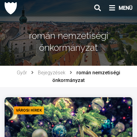
Ugrás
MENÜ
a
tartalomhoz
román nemzetiségi
önkormányzat
Győr
Bejegyzések
román nemzetiségi
önkormányzat
VÁROSI HÍREK