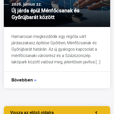
2026. június 22.
Új járda épül Ménfőcsanak és
Győrújbarát között
Hamarosan megkezdődik egy régóta várt
járdaszakasz építése Győrben, Ménfőcsanak és
Győrújbarát határán. Az új gyalogos kapcsolat a
ménfőcsanaki városrész és a Százszorszép
lakópark között valósul meg, jelentősen javítva […]
Bővebben
»
Vissza az előző oldalra