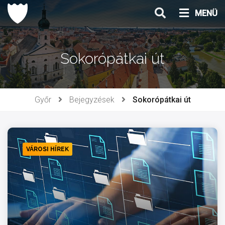
Ugrás
MENÜ
a
tartalomhoz
Sokorópátkai út
Győr
Bejegyzések
Sokorópátkai út
VÁROSI HÍREK