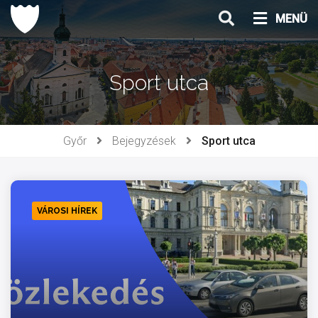
Ugrás
MENÜ
a
tartalomhoz
Sport utca
Győr
Bejegyzések
Sport utca
VÁROSI HÍREK