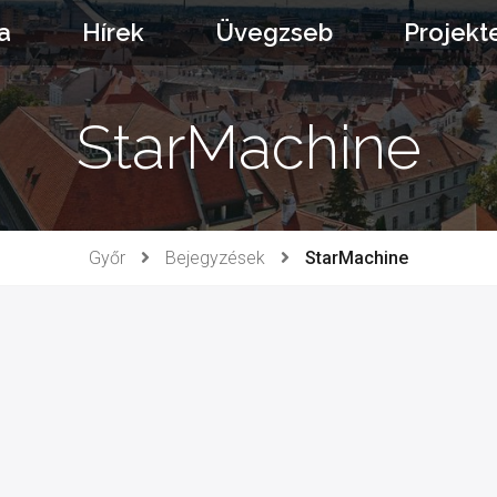
a
Hírek
Üvegzseb
Projekt
StarMachine
Győr
Bejegyzések
StarMachine