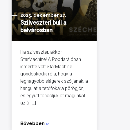
2025. december 27.
Szilveszteri buli a
belvárosban
Ha szilveszter, akkor
StarMachine! A Popdarálóban
ismertté vált StarMachine
gondoskodik róla, hogy a
legnagyobb slágerek szóljanak, a
hangulat a tetőfokára pörögjön,
és együtt táncoljuk át magunkat
az új […]
Bővebben
»