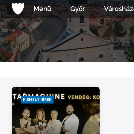
Ugrás
Menü
Győr
Városház
a
tartalomhoz
KIEMELT HÍREK