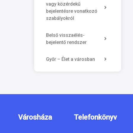
vagy közérdekű
bejelentésre vonatkozó
szabályokról
Belső visszaélés-
bejelentő rendszer
Győr – Élet a városban
Városháza
Telefonkönyv