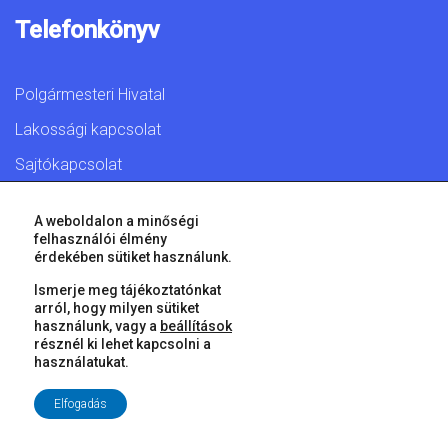
Telefonkönyv
Polgármesteri Hivatal
Lakossági kapcsolat
Sajtókapcsolat
A weboldalon a minőségi
felhasználói élmény
érdekében sütiket használunk.
© 2026 Győr Megyei Jogú Város • Minden jog fenntartva!
Ismerje meg tájékoztatónkat
arról, hogy milyen sütiket
használunk, vagy a
beállítások
résznél ki lehet kapcsolni a
használatukat.
Elfogadás