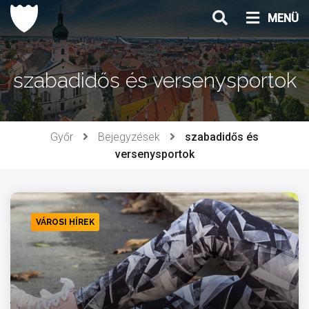
Ugrás
MENÜ
a
tartalomhoz
szabadidős és versenysportok
Győr
Bejegyzések
szabadidős és
versenysportok
VÁROSI HÍREK