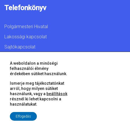
Telefonkönyv
Polgármesteri Hivatal
Lakossági kapcsolat
Sajtókapcsolat
A weboldalon a minőségi
felhasználói élmény
érdekében sütiket használunk.
© 2026 Győr Megyei Jogú Város • Minden jog fenntartva!
Ismerje meg tájékoztatónkat
arról, hogy milyen sütiket
használunk, vagy a
beállítások
résznél ki lehet kapcsolni a
használatukat.
Elfogadás