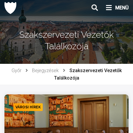
Ugrás
MENÜ
a
tartalomhoz
Szakszervezeti Vezetők
Találkozója
Győr
Bejegyzések
Szakszervezeti Vezetők
Találkozója
VÁROSI HÍREK