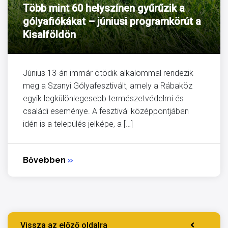
Több mint 60 helyszínen gyűrűzik a
gólyafiókákat – júniusi programkörút a
Kisalföldön
Június 13-án immár ötödik alkalommal rendezik
meg a Szanyi Gólyafesztivált, amely a Rábaköz
egyik legkülönlegesebb természetvédelmi és
családi eseménye. A fesztivál középpontjában
idén is a település jelképe, a […]
Bővebben
»
Vissza az előző oldalra