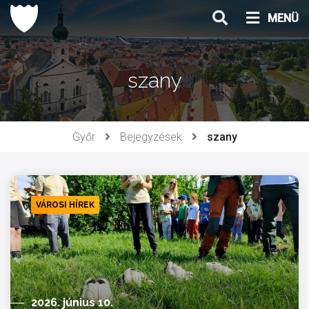
Ugrás
MENÜ
a
tartalomhoz
szany
Győr
Bejegyzések
szany
VÁROSI HÍREK
2026. június 10.