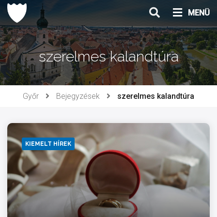
Ugrás
MENÜ
a
tartalomhoz
szerelmes kalandtúra
Győr
Bejegyzések
szerelmes kalandtúra
KIEMELT HÍREK