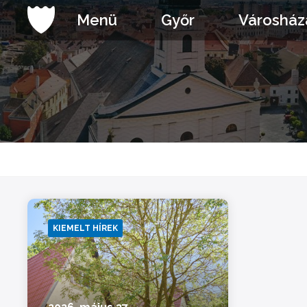
Ugrás
Menü
Győr
Városház
a
tartalomhoz
KIEMELT HÍREK