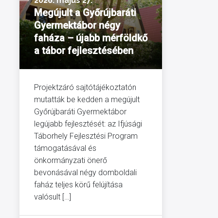
2026. május 27.
Megújult a Győrújbaráti
Gyermektábor négy
faháza – újabb mérföldkő
a tábor fejlesztésében
Projektzáró sajtótájékoztatón
mutatták be kedden a megújult
Győrújbaráti Gyermektábor
legújabb fejlesztését: az Ifjúsági
Táborhely Fejlesztési Program
támogatásával és
önkormányzati önerő
bevonásával négy domboldali
faház teljes körű felújítása
valósult […]