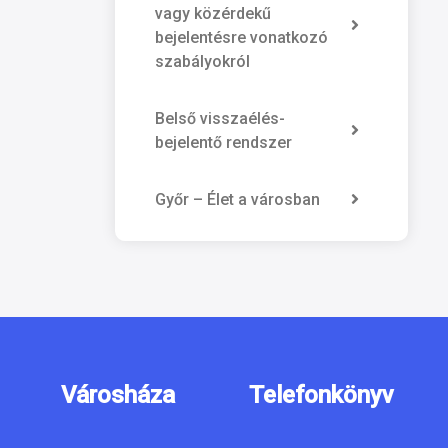
vagy közérdekű
bejelentésre vonatkozó
szabályokról
Belső visszaélés-
bejelentő rendszer
Győr – Élet a városban
Városháza
Telefonkönyv