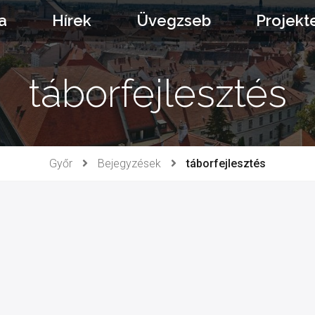
a
Hírek
Üvegzseb
Projekt
táborfejlesztés
Győr
Bejegyzések
táborfejlesztés