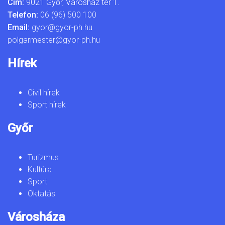
Cím:
9021 Győr, Városház tér 1.
Telefon:
06 (96) 500 100
Email:
gyor@gyor-ph.hu
polgarmester@gyor-ph.hu
Hírek
Civil hírek
Sport hírek
Győr
Turizmus
Kultúra
Sport
Oktatás
Városháza