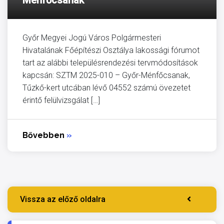
Győr Megyei Jogú Város Polgármesteri
Hivatalának Főépítészi Osztálya lakossági fórumot
tart az alábbi településrendezési tervmódosítások
kapcsán: SZTM 2025-010 – Győr-Ménfőcsanak,
Tűzkő-kert utcában lévő 04552 számú övezetet
érintő felülvizsgálat […]
Bővebben
»
Vissza az előző oldalra