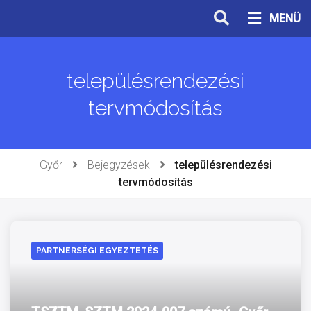
Ugrás
MENÜ
a
tartalomhoz
településrendezési
tervmódosítás
Győr
Bejegyzések
településrendezési
tervmódosítás
PARTNERSÉGI EGYEZTETÉS