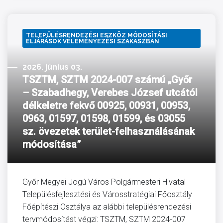
TELEPÜLÉSRENDEZÉSI ESZKÖZ MÓDOSÍTÁSI
ELJÁRÁSOK VÉLEMÉNYEZÉSI SZAKASZBAN
2026. június 03.
TSZTM, SZTM 2024-007 számú „Győr
– Szabadhegy, Verebes József utcától
délkeletre fekvő 00925, 00931, 00953,
0963, 01597, 01598, 01599, és 03055
sz. övezetek terület-felhasználásának
módosítása”
Győr Megyei Jogú Város Polgármesteri Hivatal
Településfejlesztési és Városstratégiai Főosztály
Főépítészi Osztálya az alábbi településrendezési
tervmódosítást végzi: TSZTM, SZTM 2024-007