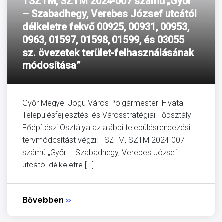
TSZTM, SZTM 2024-007 számú „Győr
– Szabadhegy, Verebes József utcától
délkeletre fekvő 00925, 00931, 00953,
0963, 01597, 01598, 01599, és 03055
sz. övezetek terület-felhasználásának
módosítása”
Győr Megyei Jogú Város Polgármesteri Hivatal
Településfejlesztési és Városstratégiai Főosztály
Főépítészi Osztálya az alábbi településrendezési
tervmódosítást végzi: TSZTM, SZTM 2024-007
számú „Győr – Szabadhegy, Verebes József
utcától délkeletre […]
Bővebben
»