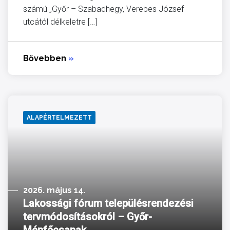
számú „Győr – Szabadhegy, Verebes József
utcától délkeletre […]
Bővebben
»
ALAPÉRTELMEZETT
2026. május 14.
Lakossági fórum településrendezési
tervmódosításokról – Győr-
Ménfőcsanak