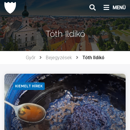
Ugrás
MENÜ
a
tartalomhoz
Tóth Ildikó
Győr
Bejegyzések
Tóth Ildikó
KIEMELT HÍREK