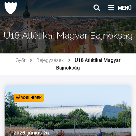
Ugrás
MENÜ
a
tartalomhoz
U18 Atlétikai Magyar Bajnokság
Győr
Bejegyzések
U18 Atlétikai Magyar
Bajnokság
VÁROSI HÍREK
2026. június 29.