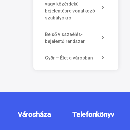
vagy közérdekű
bejelentésre vonatkozó
szabályokról
Belső visszaélés-
bejelentő rendszer
Győr – Élet a városban
Városháza
Telefonkönyv