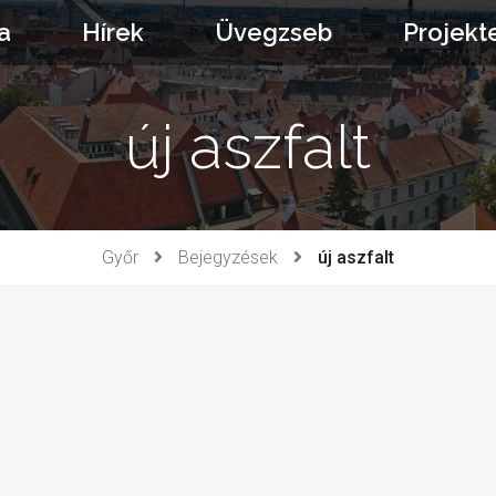
a
Hírek
Üvegzseb
Projekt
új aszfalt
Győr
Bejegyzések
új aszfalt