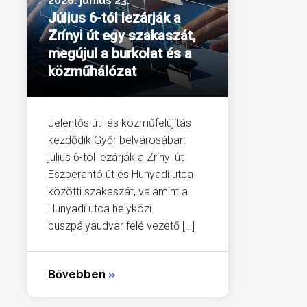
2026. június 23.
Július 6-tól lezárják a
Zrínyi út egy szakaszát,
megújul a burkolat és a
közműhálózat
Jelentős út- és közműfelújítás
kezdődik Győr belvárosában:
július 6-tól lezárják a Zrínyi út
Eszperantó út és Hunyadi utca
közötti szakaszát, valamint a
Hunyadi utca helyközi
buszpályaudvar felé vezető […]
Bővebben
»