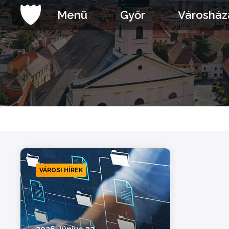
Ugrás
Menü
Győr
Városház
a
tartalomhoz
VÁROSI HÍREK