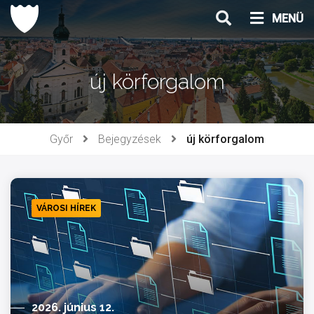
Ugrás
MENÜ
a
tartalomhoz
új körforgalom
Győr
Bejegyzések
új körforgalom
VÁROSI HÍREK
2026. június 12.