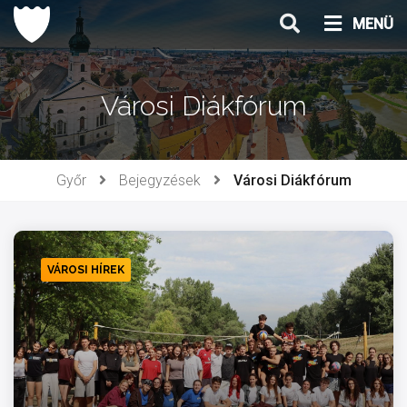
Ugrás
MENÜ
a
tartalomhoz
Városi Diákfórum
Győr
Bejegyzések
Városi Diákfórum
VÁROSI HÍREK