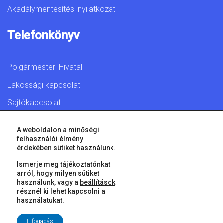
Akadálymentesítési nyilatkozat
Telefonkönyv
Polgármesteri Hivatal
Lakossági kapcsolat
Sajtókapcsolat
A weboldalon a minőségi
felhasználói élmény
érdekében sütiket használunk.
© 2026 Győr Megyei Jogú Város • Minden jog fenntartva!
Ismerje meg tájékoztatónkat
arról, hogy milyen sütiket
használunk, vagy a
beállítások
résznél ki lehet kapcsolni a
használatukat.
Elfogadás