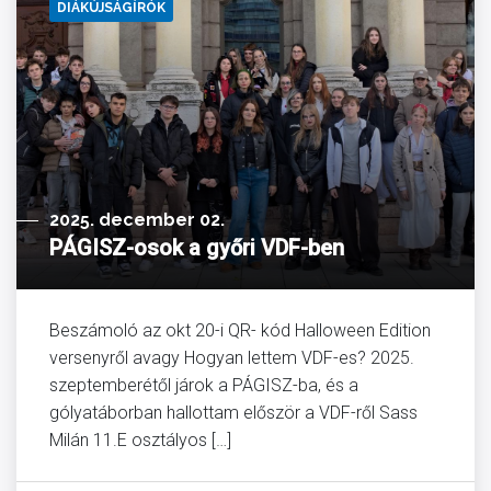
DIÁKÚJSÁGÍRÓK
2025. december 02.
PÁGISZ-osok a győri VDF-ben
Beszámoló az okt 20-i QR- kód Halloween Edition
versenyről avagy Hogyan lettem VDF-es? 2025.
szeptemberétől járok a PÁGISZ-ba, és a
gólyatáborban hallottam először a VDF-ről Sass
Milán 11.E osztályos […]