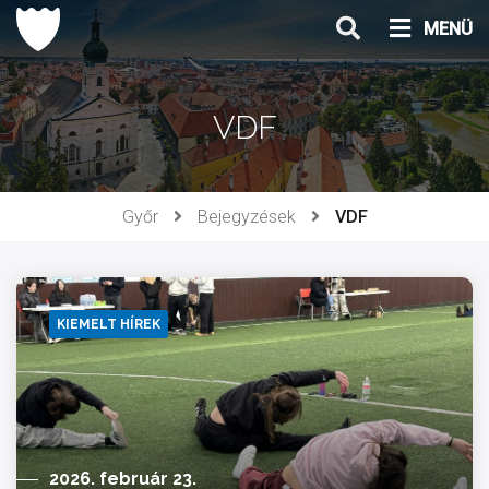
Ugrás
MENÜ
a
tartalomhoz
VDF
Győr
Bejegyzések
VDF
KIEMELT HÍREK
2026. február 23.