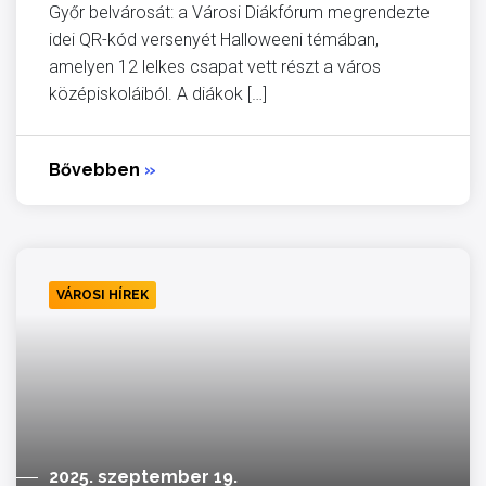
Győr belvárosát: a Városi Diákfórum megrendezte
idei QR-kód versenyét Halloweeni témában,
amelyen 12 lelkes csapat vett részt a város
középiskoláiból. A diákok […]
Bővebben
»
VÁROSI HÍREK
2025. szeptember 19.