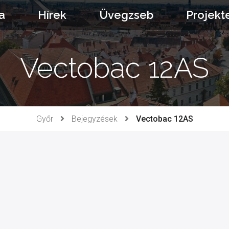
a
Hírek
Üvegzseb
Projekt
Vectobac 12AS
Győr
Bejegyzések
Vectobac 12AS