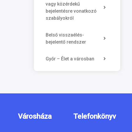
vagy közérdekű
bejelentésre vonatkozó
szabályokról
Belső visszaélés-
bejelentő rendszer
Győr – Élet a városban
Városháza
Telefonkönyv