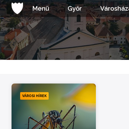
Ugrás
Menü
Győr
Városház
a
tartalomhoz
VÁROSI HÍREK