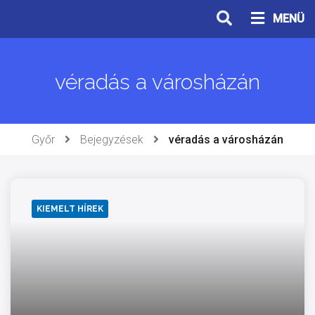
Ugrás
MENÜ
a
tartalomhoz
véradás a városházán
Győr
Bejegyzések
véradás a városházán
KIEMELT HÍREK