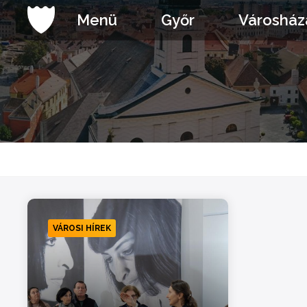
Ugrás
Menü
Győr
Városház
a
tartalomhoz
VÁROSI HÍREK