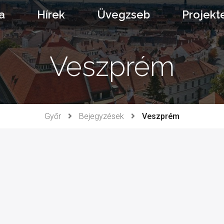
a
Hírek
Üvegzseb
Projekt
Veszprém
Győr
Bejegyzések
Veszprém