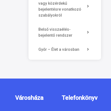
vagy közérdekű
bejelentésre vonatkozó
szabályokról
Belső visszaélés-
bejelentő rendszer
Győr – Élet a városban
Városháza
Telefonkönyv