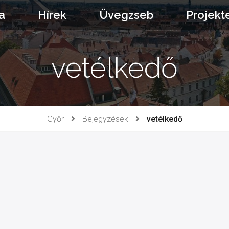
a
Hírek
Üvegzseb
Projekt
vetélkedő
Győr
Bejegyzések
vetélkedő