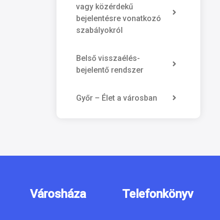
vagy közérdekű
bejelentésre vonatkozó
szabályokról
Belső visszaélés-
bejelentő rendszer
Győr – Élet a városban
Városháza
Telefonkönyv