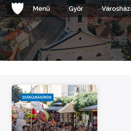
Ugrás
Menü
Győr
Városház
a
tartalomhoz
DIÁKÚJSÁGÍRÓK