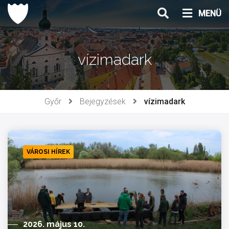
Ugrás
MENÜ
a
tartalomhoz
vízimadark
Győr
Bejegyzések
vízimadark
VÁROSI HÍREK
2026. május 10.